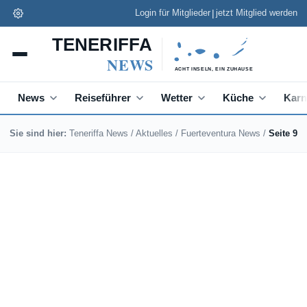
|
Login für Mitglieder
jetzt Mitglied werden
Teneriffa News App
✕
Installieren
Schneller lesen, Push zu Eilmeldungen
News
Reiseführer
Wetter
Küche
Karn
Sie sind hier:
Teneriffa News
/
Aktuelles
/
Fuerteventura News
/
Seite 9