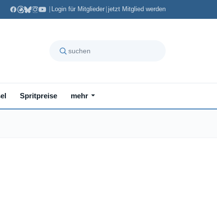
|
Login für Mitglieder
|
jetzt Mitglied werden
el
Spritpreise
mehr