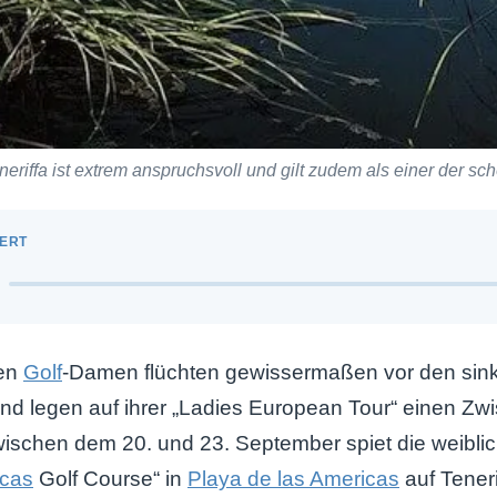
eriffa ist extrem anspruchsvoll und gilt zudem als einer der s
hen
Golf
-Damen flüchten gewissermaßen vor den si
d legen auf ihrer „Ladies European Tour“ einen Zw
Zwischen dem 20. und 23. September spiet die weiblich
icas
Golf Course“ in
Playa de las Americas
auf Teneri