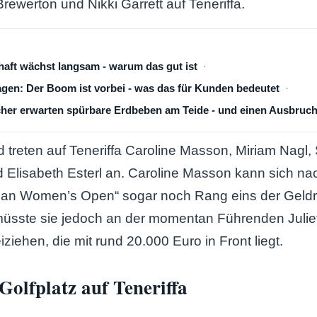
rewerton und Nikki Garrett auf Teneriffa.
aft wächst langsam - warum das gut ist
en: Der Boom ist vorbei - was das für Kunden bedeutet
cher erwarten spürbare Erdbeben am Teide - und einen Ausbruc
 treten auf Teneriffa Caroline Masson, Miriam Nagl, S
 Elisabeth Esterl an. Caroline Masson kann sich na
ican Women’s Open“ sogar noch Rang eins der Geldr
 müsste sie jedoch an der momentan Führenden Juli
ziehen, die mit rund 20.000 Euro in Front liegt.
olfplatz auf Teneriffa