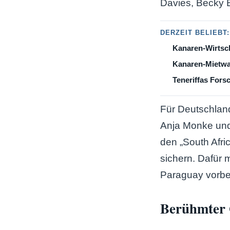
Davies, Becky B
DERZEIT BELIEBT:
Kanaren-Wirtsch
Kanaren-Mietwag
Teneriffas Fors
Für Deutschland
Anja Monke und
den „South Afr
sichern. Dafür
Paraguay vorbei
Berühmter G