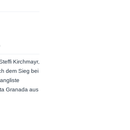
h
teffi Kirchmayr,
ch dem Sieg bei
angliste
eta Granada aus