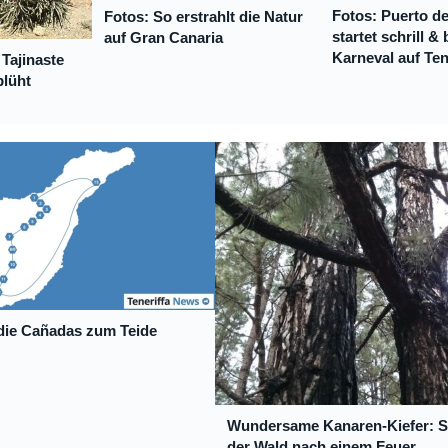
Fotos: Puerto de
Fotos: So erstrahlt die Natur
startet schrill &
auf Gran Canaria
Karneval auf Ten
 Tajinaste
blüht
die Cañadas zum Teide
Wundersame Kanaren-Kiefer: So
der Wald nach einem Feuer