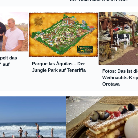
pelt das
Parque las Áquilas – Der
“ auf
Jungle Park auf Teneriffa
Fotos: Das ist di
Weihnachts-Krip
Orotava