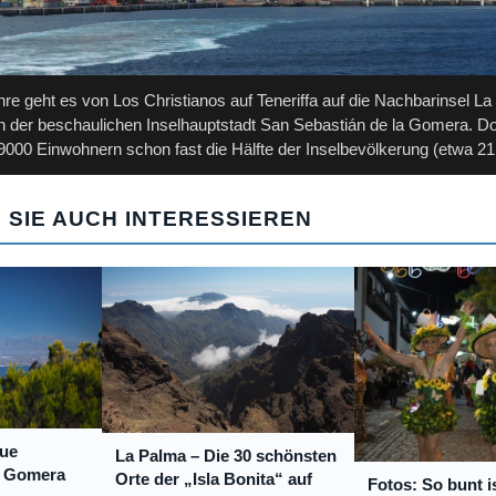
hre geht es von Los Christianos auf Teneriffa auf die Nachbarinsel L
 der beschaulichen Inselhauptstadt San Sebastián de la Gomera. Dor
9000 Einwohnern schon fast die Hälfte der Inselbevölkerung (etwa 21
 SIE AUCH INTERESSIEREN
eue
La Palma – Die 30 schönsten
a Gomera
Orte der „Isla Bonita“ auf
Fotos: So bunt i