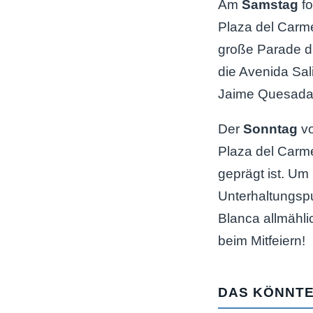
Am
Samstag
fo
Plaza del Carme
große Parade du
die Avenida Sa
Jaime Quesada 
Der
Sonntag
vo
Plaza del Carm
geprägt ist. Um
Unterhaltungsp
Blanca allmähli
beim Mitfeiern!
DAS KÖNNTE