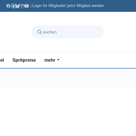
|
Login für Mitglieder
|
jetzt Mitglied werden
el
Spritpreise
mehr