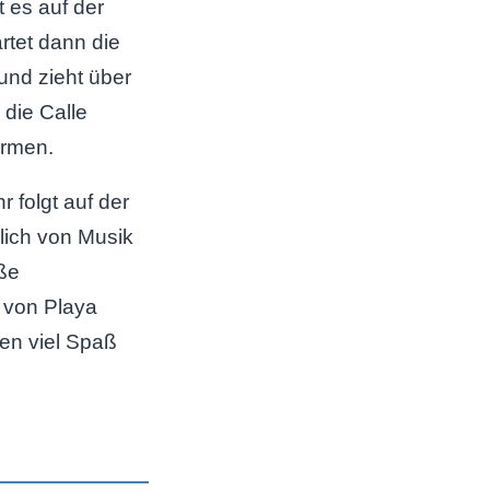
 es auf der
rtet dann die
und zieht über
die Calle
armen.
 folgt auf der
ich von Musik
oße
 von Playa
en viel Spaß