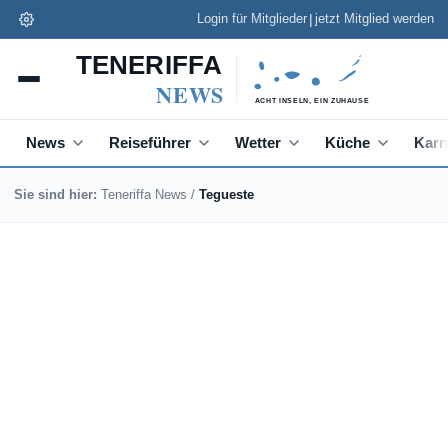
|
Login für Mitglieder
jetzt Mitglied werden
Teneriffa News App
✕
Installieren
Schneller lesen, Push zu Eilmeldungen
News
Reiseführer
Wetter
Küche
Karn
Sie sind hier:
Teneriffa News
/
Tegueste