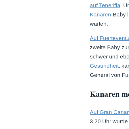
auf Teneriffa
. U
Kanaren
-Baby l
warten.
Auf Fuertevent
zweite Baby zu
schwer und eben
Gesundheit
, ka
General von Fue
Kanaren me
Auf Gran Canar
3.20 Uhr wurde d