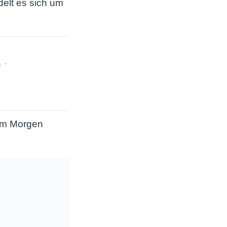
elt es sich um
h
zum Morgen