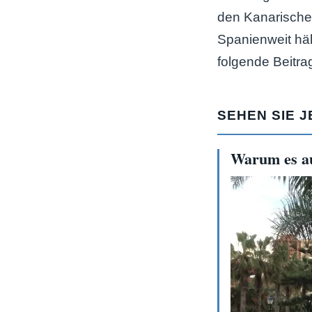
den Kanarische
Spanienweit hält
folgende Beitra
SEHEN SIE J
Warum es au