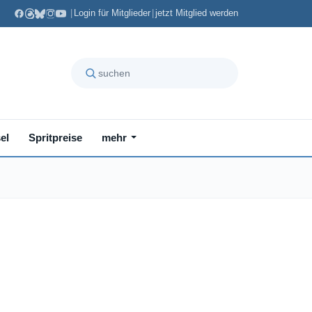
|
Login für Mitglieder
|
jetzt Mitglied werden
el
Spritpreise
mehr