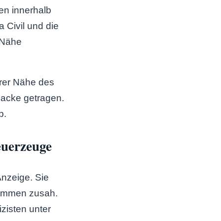
en innerhalb
 Civil und die
 Nähe
rer Nähe des
Jacke getragen.
b.
euerzeuge
nzeige. Sie
lammen zusah.
zisten unter