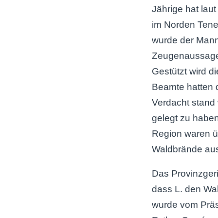
Jährige hat lau
im Norden Tener
wurde der Mann
Zeugenaussage 
Gestützt wird di
Beamte hatten 
Verdacht stand
gelegt zu haben
Region waren ü
Waldbrände au
Das Provinzgeric
dass L. den Wal
wurde vom Präs