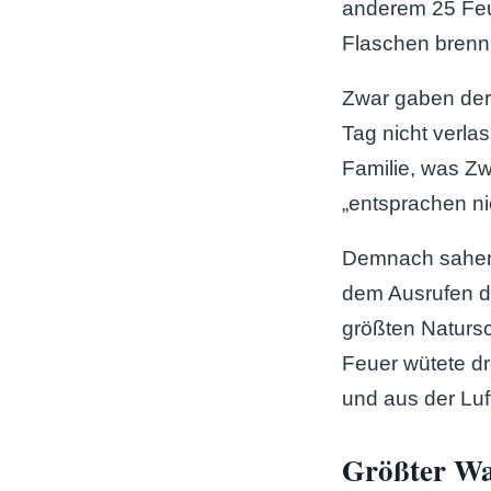
anderem 25 Feue
Flaschen brenn
Zwar gaben der 
Tag nicht verla
Familie, was Z
„entsprachen ni
Demnach sahen e
dem Ausrufen de
größten Natursc
Feuer wütete d
und aus der Luf
Größter Wal