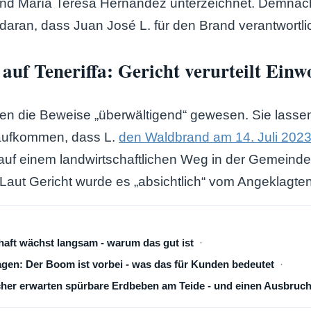
und María Teresa Hernández unterzeichnet. Demnac
daran, dass Juan José L. für den Brand verantwortlich
uf Teneriffa: Gericht verurteilt Ein
ien die Beweise „überwältigend“ gewesen. Sie lasse
 aufkommen, dass L.
den Waldbrand am 14. Juli 202
auf einem landwirtschaftlichen Weg in der Gemeinde
aut Gericht wurde es „absichtlich“ vom Angeklagten
aft wächst langsam - warum das gut ist
en: Der Boom ist vorbei - was das für Kunden bedeutet
cher erwarten spürbare Erdbeben am Teide - und einen Ausbruc