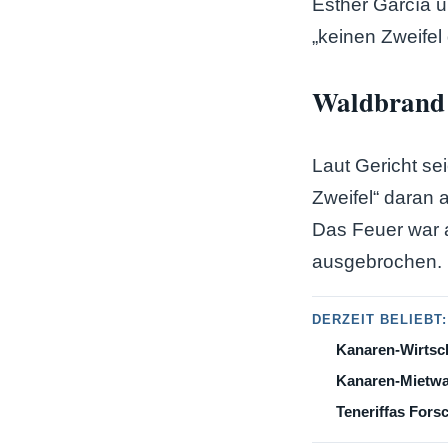
Esther García 
„keinen Zweifel 
Waldbrand a
Laut Gericht se
Zweifel“ daran
Das Feuer war 
ausgebrochen. L
DERZEIT BELIEBT:
Kanaren-Wirtsch
Kanaren-Mietwag
Teneriffas Fors