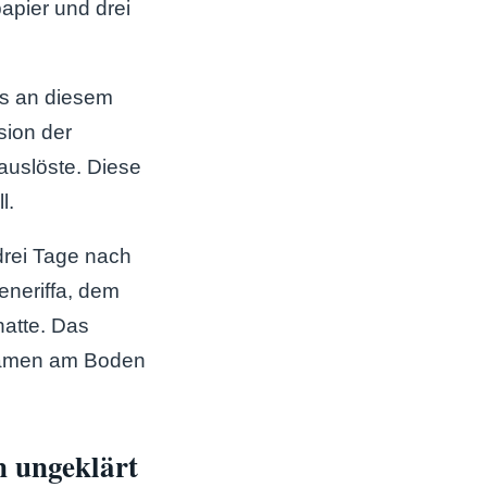
apier und drei
us an diesem
sion der
auslöste. Diese
l.
drei Tage nach
eneriffa, dem
hatte. Das
Flamen am Boden
n ungeklärt