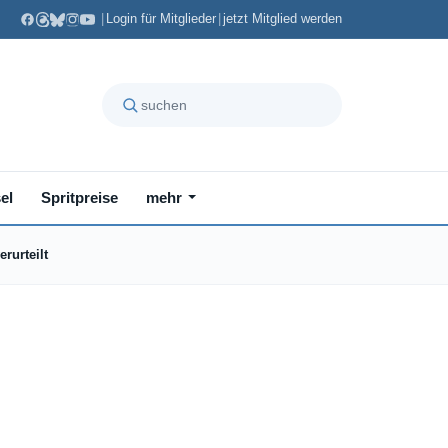
|
Login für Mitglieder
|
jetzt Mitglied werden
el
Spritpreise
mehr
rurteilt