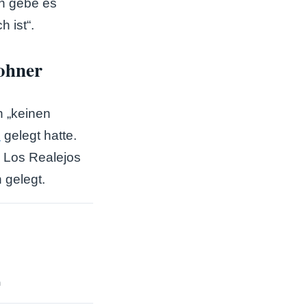
h gebe es
 ist“.
wohner
n „keinen
3
gelegt hatte.
 Los Realejos
 gelegt.
h