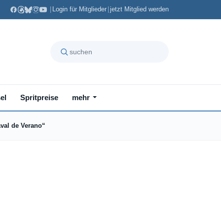
|
Login für Mitglieder
|
jetzt Mitglied werden
el
Spritpreise
mehr
aval de Verano“