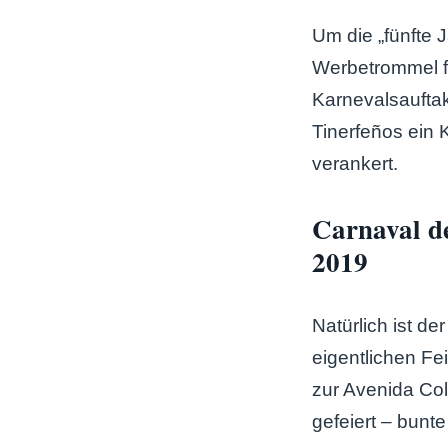
Um die „fünfte 
Werbetrommel f
Karnevalsaufta
Tinerfeños ein K
verankert.
Carnaval d
2019
Natürlich ist d
eigentlichen Fe
zur Avenida Col
gefeiert – bunt