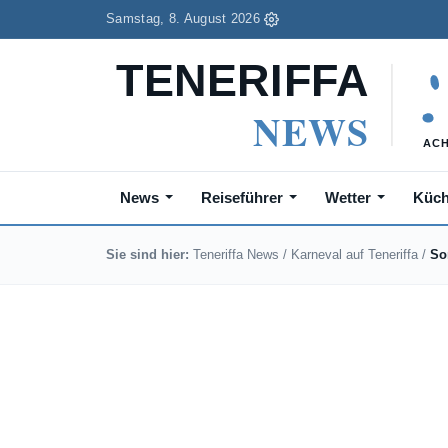
Samstag, 8. August 2026
News
Reiseführer
Wetter
Küc
Sie sind hier:
Teneriffa News
/
Karneval auf Teneriffa
/
So