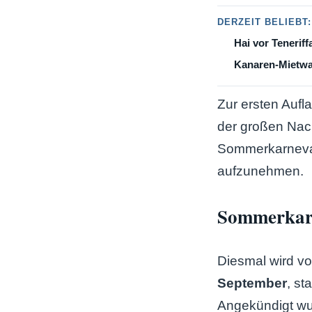
DERZEIT BELIEBT:
Hai vor Teneriff
Kanaren-Mietwag
Zur ersten Aufl
der großen Nac
Sommerkarneval 
aufzunehmen.
Sommerkarn
Diesmal wird vo
September
, st
Angekündigt wur