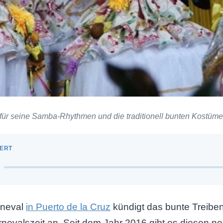
t für seine Samba-Rhythmen und die traditionell bunten Kostüme
neval
in Puerto de la Cruz
kündigt das bunte Treiben
rnevalszeit an. Seit dem Jahr 2016 gibt es diesen n