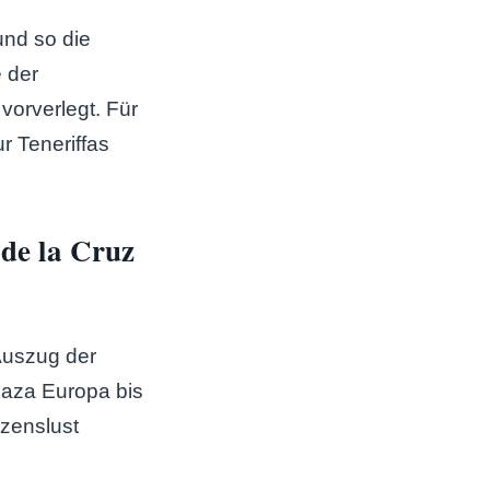
und so die
 der
orverlegt. Für
ur Teneriffas
de la Cruz
Auszug der
Plaza Europa bis
rzenslust