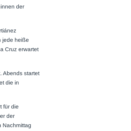
ginnen der
tiánez
h jede heiße
a Cruz erwartet
. Abends startet
t die in
 für die
er der
n Nachmittag