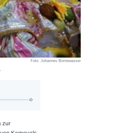
Foto: Johannes Bornewasser
.
 zur
euen Karnevals-