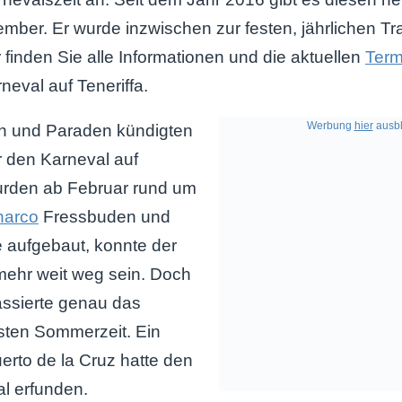
ember. Er wurde inzwischen zur festen, jährlichen Tra
 finden Sie alle Informationen und die aktuellen
Term
eval auf Teneriffa.
Werbung
hier
ausbl
 und Paraden kündigten
r den Karneval auf
Wurden ab Februar rund um
harco
Fressbuden und
 aufgebaut, konnte der
mehr weit weg sein. Doch
assierte genau das
sten Sommerzeit. Ein
uerto de la Cruz hatte den
l erfunden.