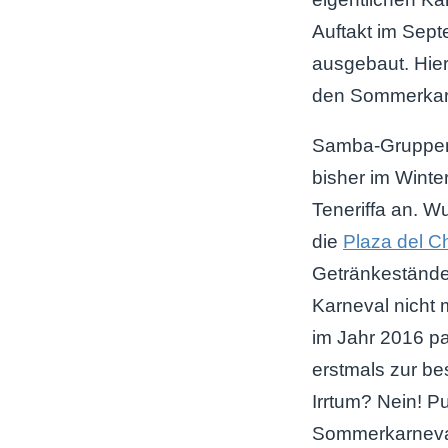
Auftakt im Sept
ausgebaut. Hier
den Sommerkarn
Samba-Gruppen
bisher im Winte
Teneriffa an. 
die
Plaza del C
Getränkestände
Karneval nicht 
im Jahr 2016 p
erstmals zur be
Irrtum? Nein! P
Sommerkarneva