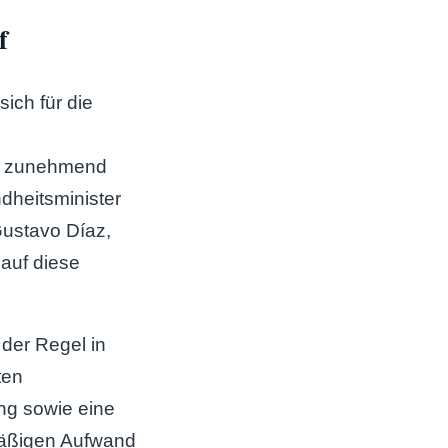
f
sich für die
en zunehmend
dheitsminister
Gustavo Díaz,
auf diese
 der Regel in
ten
ng sowie eine
smäßigen Aufwand