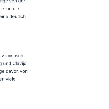
rige von der
 sind die
eine deutlich
ssimistisch.
g und Clavijo
ge davor, von
en viele