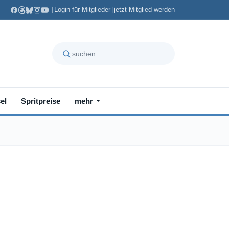
|
Login für Mitglieder
|
jetzt Mitglied werden
el
Spritpreise
mehr