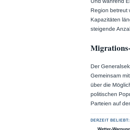
Und während Er
Region betreut
Kapazitäten län
steigende Anza
Migrations-
Der Generalsekr
Gemeinsam mit M
über die Möglic
politischen Po
Parteien auf d
DERZEIT BELIEBT:
Wetter-Warnung