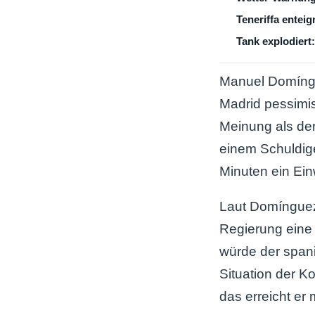
Teneriffa enteig
Tank explodiert:
Manuel Domíngu
Madrid pessimist
Meinung als der
einem Schuldige
Minuten ein Ei
Laut Domínguez
Regierung eine 
würde der span
Situation der Ko
das erreicht er