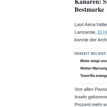
Kanaren: S
Bestmarke
Laut Aena hätt
Lanzarote,
El H
konnte der Arch
DERZEIT BELIEBT:
Miete steigt une
Wetter-Warnung
Teneriffa enteig
Von allen Passa
Inseln gekommen
Prozent mehr wa