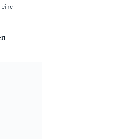
 eine
en