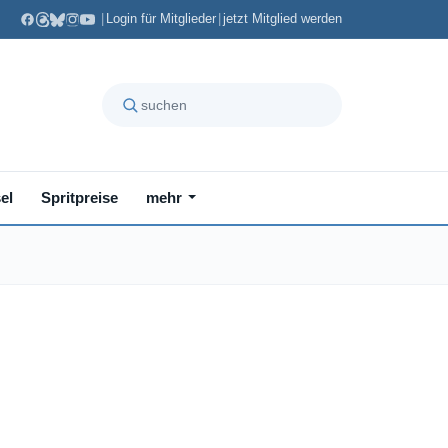
|
Login für Mitglieder
|
jetzt Mitglied werden
el
Spritpreise
mehr