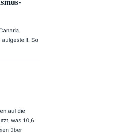
ismus-
Canaria,
aufgestellt. So
en auf die
tzt, was 10,6
eien über