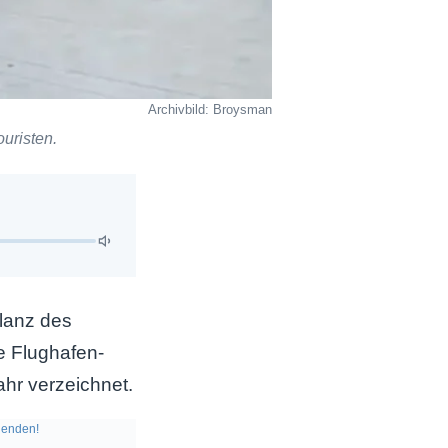
Archivbild: Broysman
uristen.
ilanz des
e Flughafen-
hr verzeichnet.
enden!