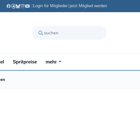
|
Login für Mitglieder
|
jetzt Mitglied werden
el
Spritpreise
mehr
gen