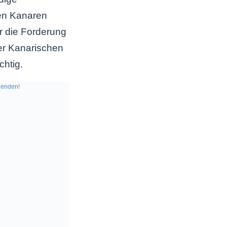
den Kanaren
ür die Forderung
er Kanarischen
chtig.
enden!