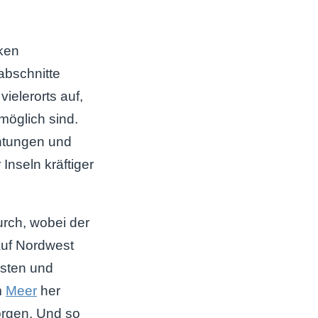
lken
abschnitte
ielerorts auf,
möglich sind.
htungen und
nseln kräftiger
urch, wobei der
auf Nordwest
esten und
m
Meer
her
orgen. Und so