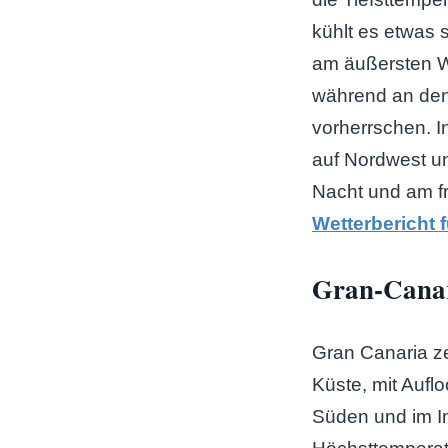
kühlt es etwas 
am äußersten We
während an de
vorherrschen. I
auf Nordwest un
Nacht und am fr
Wetterbericht f
Gran-Canar
Gran Canaria ze
Küste, mit Auf
Süden und im In