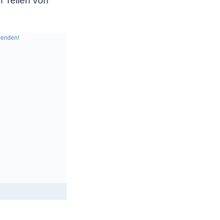
f Teilen von
enden!