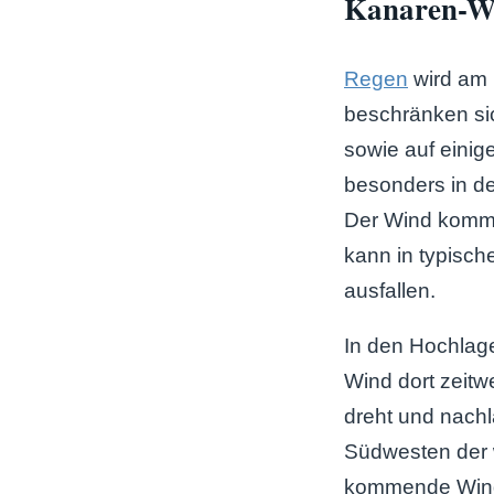
Kanaren-We
Regen
wird am 
beschränken sic
sowie auf einig
besonders in d
Der Wind kommt
kann in typisch
ausfallen.
In den Hochlage
Wind dort zeitw
dreht und nachl
Südwesten der 
kommende Winde