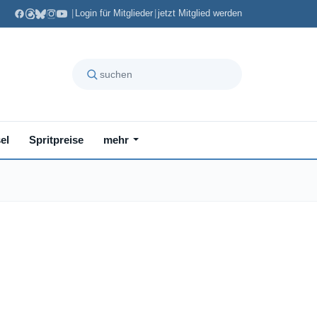
|
Login für Mitglieder
|
jetzt Mitglied werden
el
Spritpreise
mehr