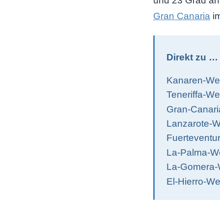
und 23 Grad an 
Gran Canaria
im
Direkt zu …
Kanaren-Wet
Teneriffa-W
Gran-Canari
Lanzarote-W
Fuerteventu
La-Palma-We
La-Gomera-
El-Hierro-W