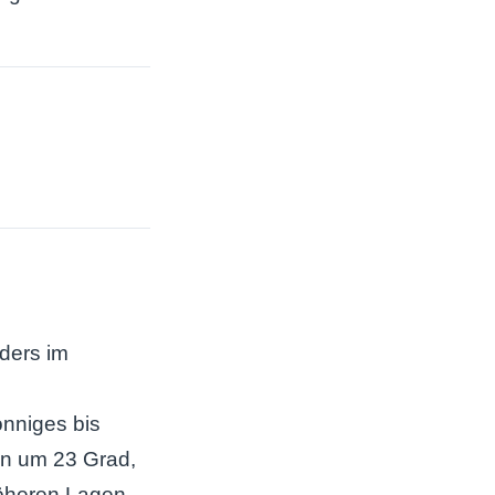
ders im
nniges bis
en um 23 Grad,
 höheren Lagen