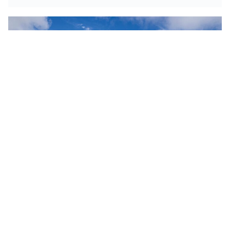
Geheimtipp auf den Kanaren: La Graciosa und seine
Geisterstadt