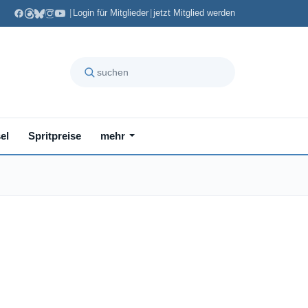
|
Login für Mitglieder
|
jetzt Mitglied werden
el
Spritpreise
mehr