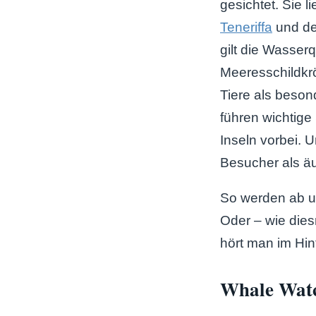
gesichtet. Sie l
Teneriffa
und de
gilt die Wasserq
Meeresschildkrö
Tiere als beso
führen wichtig
Inseln vorbei.
Besucher als äu
So werden ab un
Oder – wie die
hört man im Hin
Whale Watc