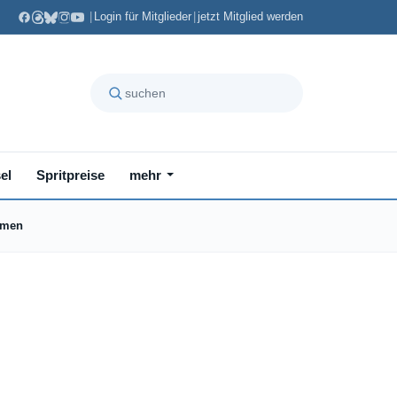
|
Login für Mitglieder
|
jetzt Mitglied werden
el
Spritpreise
mehr
hmen