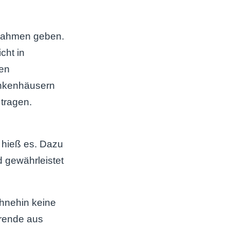
snahmen geben.
cht in
len
ankenhäusern
tragen.
 hieß es. Dazu
d gewährleistet
hnehin keine
hrende aus