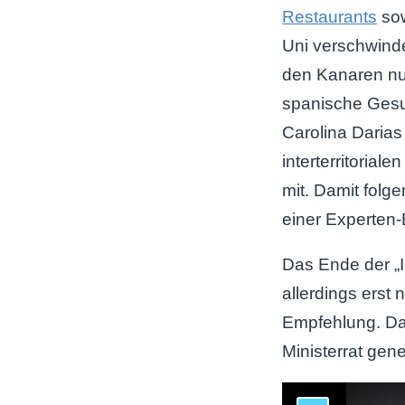
Restaurants
sow
Uni verschwinde
den Kanaren nun
spanische Gesu
Carolina Daria
interterritorial
mit. Damit folge
einer Experten
Das Ende der „
allerdings erst
Empfehlung. Das
Ministerrat gen