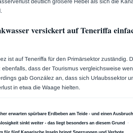
erverlust deutlich größere Hebel als sich die Kana
.
nkwasser versickert auf Teneriffa einfa
z ist auf Teneriffa für den Primärsektor zuständig. De
 ebenfalls, dass der Tourismus vergleichsweise wen
erdings gab González an, dass sich Urlaubssektor 
lust in etwa die Waage hielten.
cher erwarten spürbare Erdbeben am Teide - und einen Ausbruc
losigkeit sinkt weiter - das liegt besonders an diesem Grund
 für fünf Kanarische Inseln bringt Sperrungen und Verbote