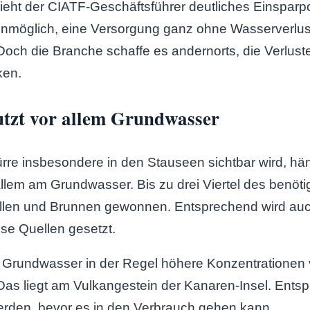
eht der CIATF-Geschäftsführer deutliches Einsparpo
unmöglich, eine Versorgung ganz ohne Wasserverlus
Doch die Branche schaffe es andernorts, die Verlust
ken.
utzt vor allem Grundwasser
re insbesondere in den Stauseen sichtbar wird, hän
llem am Grundwasser. Bis zu drei Viertel des benöt
llen und Brunnen gewonnen. Entsprechend wird auc
ese Quellen gesetzt.
t Grundwasser in der Regel höhere Konzentrationen
 Das liegt am Vulkangestein der Kanaren-Insel. Ent
erden, bevor es in den Verbrauch gehen kann.