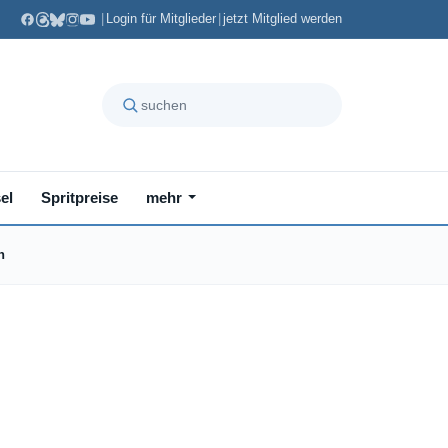
|
Login für Mitglieder
|
jetzt Mitglied werden
el
Spritpreise
mehr
n