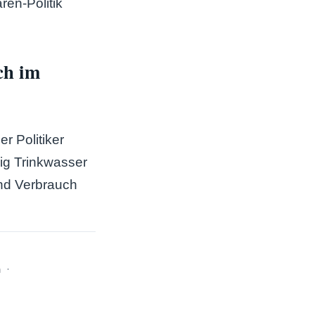
ren-Politik
ch im
r Politiker
ig Trinkwasser
und Verbrauch
h