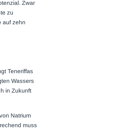
tenzial. Zwar
te zu
e auf zehn
gt Teneriffas
igten Wassers
h in Zukunft
 von Natrium
sprechend muss