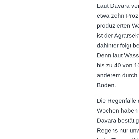
Laut Davara ve
etwa zehn Proze
produzierten W
ist der Agrarse
dahinter folgt b
Denn laut Was
bis zu 40 von 1
anderem durch 
Boden.
Die Regenfälle
Wochen haben h
Davara bestätig
Regens nur unwe