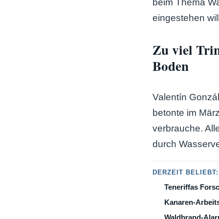
beim Thema Wass
eingestehen will
Zu viel Tri
Boden
Valentín Gonzále
betonte im März
verbrauche. All
durch Wasserver
DERZEIT BELIEBT:
Teneriffas Fors
Kanaren-Arbeits
Waldbrand-Alarm