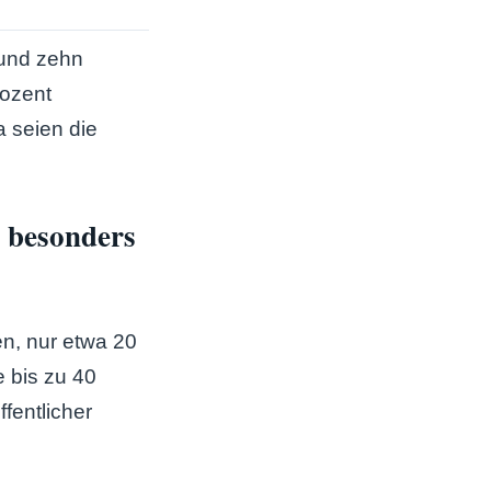
rund zehn
rozent
a seien die
t besonders
n, nur etwa 20
e bis zu 40
fentlicher