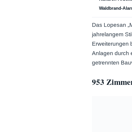
Waldbrand-Alarm
Das Lopesan „Me
jahrelangem St
Erweiterungen 
Anlagen durch e
getrennten Bauvo
953 Zimmer