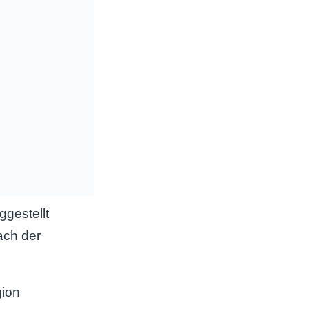
gestellt
ach der
gion