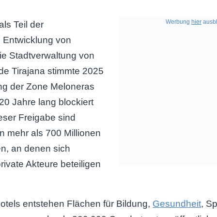
Werbung
hier
ausbl
als Teil der
n Entwicklung von
e Stadtverwaltung von
de Tirajana stimmte 2025
ung der Zone Meloneras
20 Jahre lang blockiert
eser Freigabe sind
on mehr als 700 Millionen
n, an denen sich
private Akteure beteiligen
tels entstehen Flächen für Bildung,
Gesundheit
, S