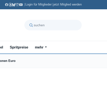
|
Login für Mitglieder
|
jetzt Mitglied werden
el
Spritpreise
mehr
ionen Euro