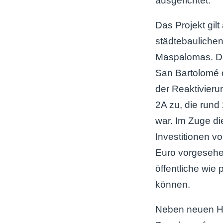
ausgerichtet.
Das Projekt gilt 
städtebauliche
Maspalomas. Di
San Bartolomé 
der Reaktivier
2A zu, die rund 
war. Im Zuge di
Investitionen v
Euro vorgesehe
öffentliche wie 
können.
Neben neuen Ho