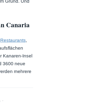
em Grund. Und
an Canaria
r
Restaurants
,
aufsflächen
r Kanaren-Insel
nd 3600 neue
werden mehrere
h