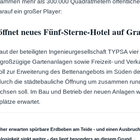
ammen mehr als 300.000 Quadratmetern öffentlich
rauf ein großer Player:
öffnet neues Fünf-Sterne-Hotel auf Gr
laut der beteiligten Ingenieurgesellschaft TYPSA vie
großzügige Gartenanlagen sowie Freizeit- und Verk
oll zur Erweiterung des Bettenangebots im Süden de
 durch die städtebauliche Öffnung um zusammen ru
chsen soll. Im Bau und Betrieb der neuen Anlagen 
plätze erwartet.
cher erwarten spürbare Erdbeben am Teide - und einen Ausbruc
losigkeit sinkt weiter - das liegt besonders an diesem Grund