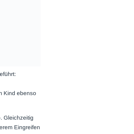
führt:
m Kind ebenso
 Gleichzeitig
lerem Eingreifen