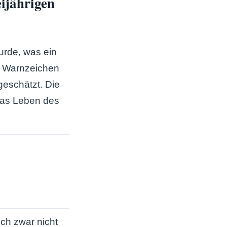
ijährigen
urde, was ein
e Warnzeichen
geschätzt. Die
 das Leben des
ich zwar nicht