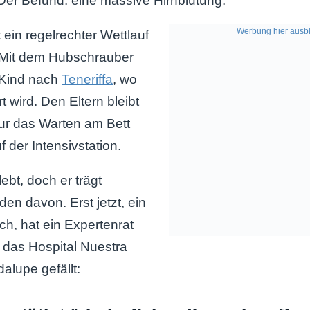
 Der Befund: eine massive Hirnblutung.
Werbung
hier
ausbl
ein regelrechter Wettlauf
. Mit dem Hubschrauber
 Kind nach
Teneriffa
, wo
rt wird. Den Eltern bleibt
ur das Warten am Bett
 der Intensivstation.
ebt, doch er trägt
en davon. Erst jetzt, ein
h, hat ein Expertenrat
n das Hospital Nuestra
lupe gefällt: