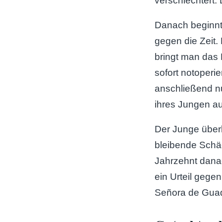
verschlechtert.
Danach beginnt 
gegen die Zeit
bringt man das
sofort notoperie
anschließend n
ihres Jungen auf
Der Junge überl
bleibende Schäd
Jahrzehnt danac
ein Urteil gege
Señora de Guada