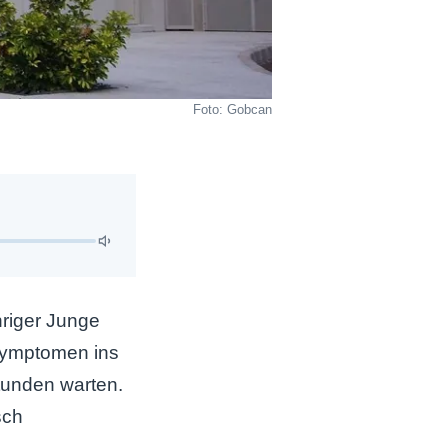
Foto: Gobcan
hriger Junge
Symptomen ins
tunden warten.
sch