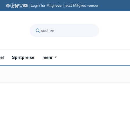
|
Login für Mitglieder
|
jetzt Mitglied werden
el
Spritpreise
mehr