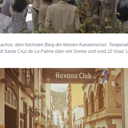
hos, dem höchsten Berg der kleinen Kanareninsel, Temperatur
tadt Santa Cruz de La Palma über viel Sonne und rund 22 Grad