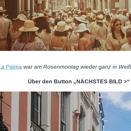
La Palma
war am Rosenmontag wieder ganz in Weiß 
Über den Button „NÄCHSTES BILD >“ 