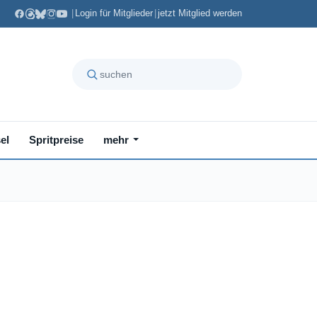
|
Login für Mitglieder
|
jetzt Mitglied werden
el
Spritpreise
mehr