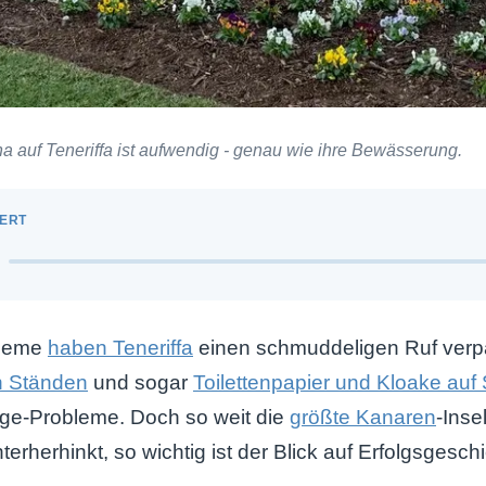
 auf Teneriffa ist aufwendig - genau wie ihre Bewässerung.
bleme
haben Teneriffa
einen schmuddeligen Ruf verp
n Ständen
und sogar
Toilettenpapier und Kloake auf
mage-Probleme. Doch so weit die
größte Kanaren
-Inse
rherhinkt, so wichtig ist der Blick auf Erfolgsgesch