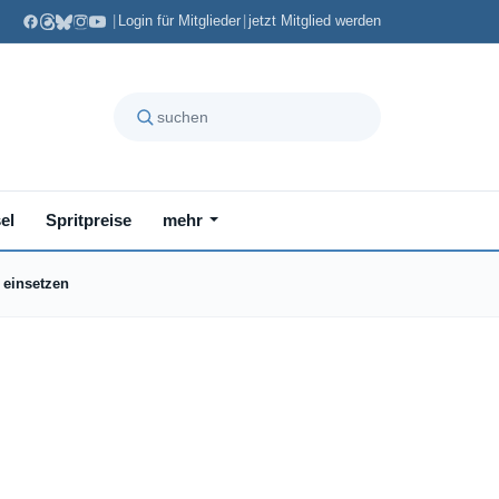
|
Login für Mitglieder
|
jetzt Mitglied werden
el
Spritpreise
mehr
 einsetzen