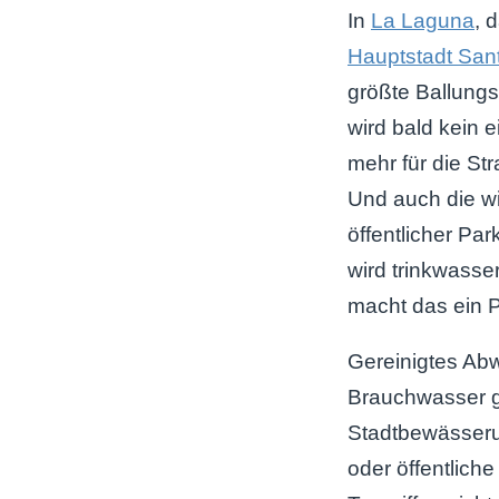
In
La Laguna
, 
Hauptstadt San
größte Ballungsg
wird bald kein e
mehr für die St
Und auch die w
öffentlicher Pa
wird trinkwasser
macht das ein P
Gereinigtes Ab
Brauchwasser ge
Stadtbewässeru
oder öffentlich