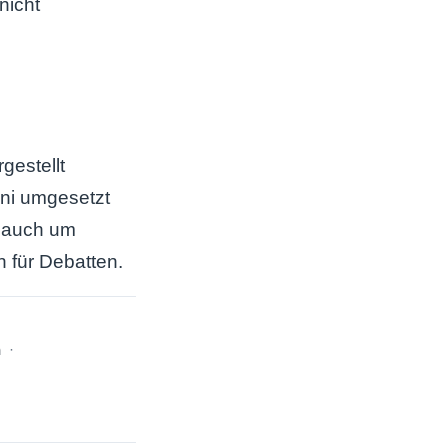
nicht
gestellt
uni umgesetzt
n auch um
 für Debatten.
h