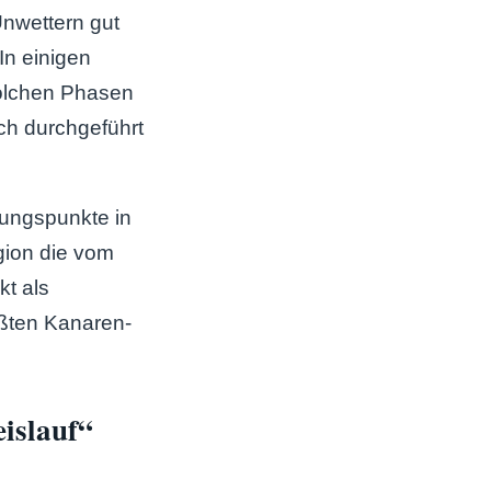
Unwettern gut
In einigen
solchen Phasen
ch durchgeführt
tungspunkte in
gion die vom
kt als
ßten Kanaren-
eislauf“