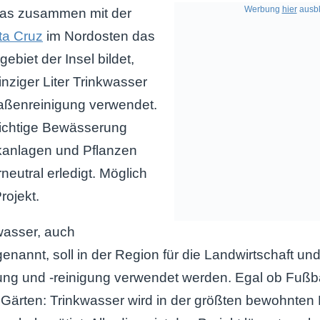
Werbung
hier
ausbl
das zusammen mit der
ta Cruz
im Nordosten das
ebiet der Insel bildet,
inziger Liter Trinkwasser
raßenreinigung verwendet.
ichtige Bewässerung
rkanlagen und Pflanzen
neutral erledigt. Möglich
rojekt.
wasser, auch
nannt, soll in der Region für die Landwirtschaft und
ng und -reinigung verwendet werden. Egal ob Fußbal
e Gärten: Trinkwasser wird in der größten bewohnten