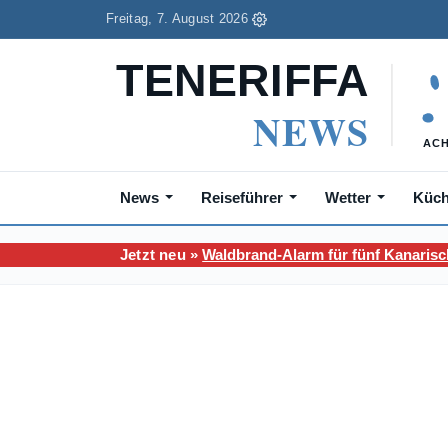
Freitag, 7. August 2026
News
Reiseführer
Wetter
Küc
Jetzt neu »
Waldbrand-Alarm für fünf Kanarisc
Sie sind hier:
Teneriffa News
/
Aktuelles
/
Gran Canaria 