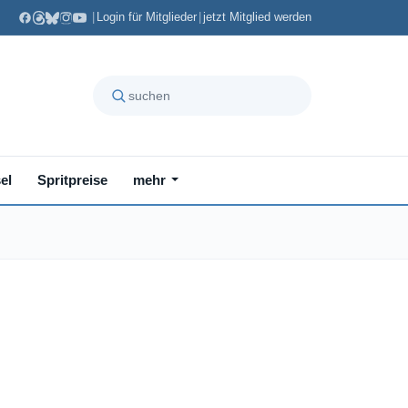
|
Login für Mitglieder
|
jetzt Mitglied werden
el
Spritpreise
mehr