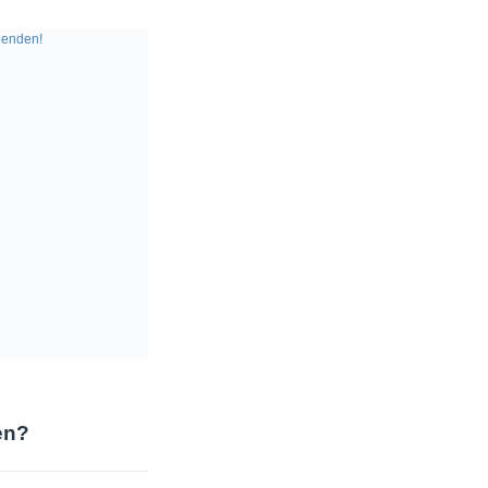
enden!
en?