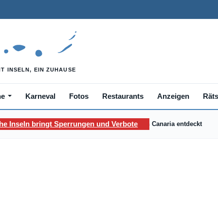
he
Karneval
Fotos
Restaurants
Anzeigen
Räts
he Inseln bringt Sperrungen und Verbote
News
/
Patera mit elf Kleinkindern an Bord vor Gran Canaria entdeckt