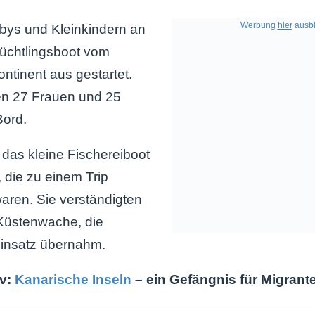
Werbung
hier
ausbl
Babys und Kleinkindern an
lüchtlingsboot vom
ontinent aus gestartet.
n 27 Frauen und 25
Bord.
das kleine Fischereiboot
, die zu einem Trip
aren. Sie verständigten
Küstenwache, die
Einsatz übernahm.
iv:
Kanarische Inseln
– ein Gefängnis für Migrant