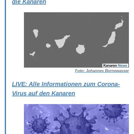
die Kanaren
Foto: Johannes Bornewasser
LIVE: Alle Informationen zum Corona-
Virus auf den Kanaren