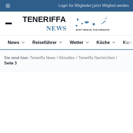
|
Login für Mitglieder
jetzt Mitglied werden
Teneriffa News App
✕
Installieren
Schneller lesen, Push zu Eilmeldungen
News
Reiseführer
Wetter
Küche
Karn
Sie sind hier:
Teneriffa News
/
Aktuelles
/
Teneriffa Nachrichten
/
Seite 3