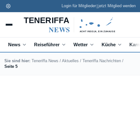
|
Login für Mitglieder
jetzt Mitglied werden
Teneriffa News App
✕
Installieren
Schneller lesen, Push zu Eilmeldungen
News
Reiseführer
Wetter
Küche
Karn
Sie sind hier:
Teneriffa News
/
Aktuelles
/
Teneriffa Nachrichten
/
Seite 5