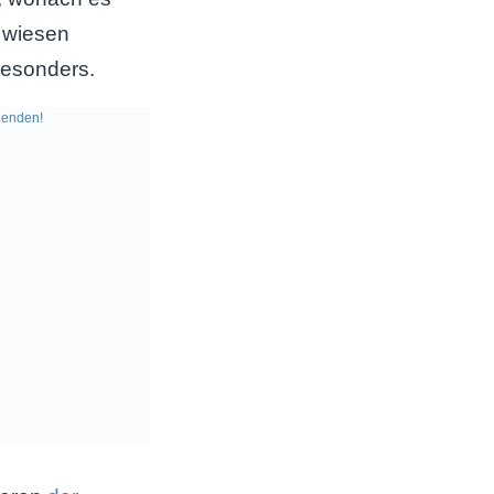
, wiesen
besonders.
enden!