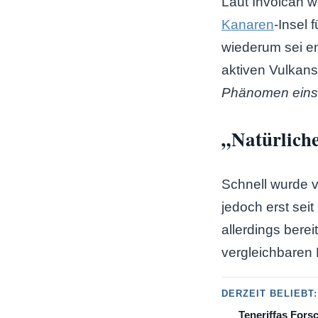
Laut Involcan 
Kanaren
-Insel 
wiederum sei e
aktiven Vulkans
Phänomen eins
„Natürlich
Schnell wurde v
jedoch erst seit
allerdings berei
vergleichbaren
DERZEIT BELIEBT:
Teneriffas Fors