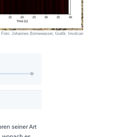
Foto: Johannes Bornewasser, Grafik: Involcan
en seiner Art
, wonach es