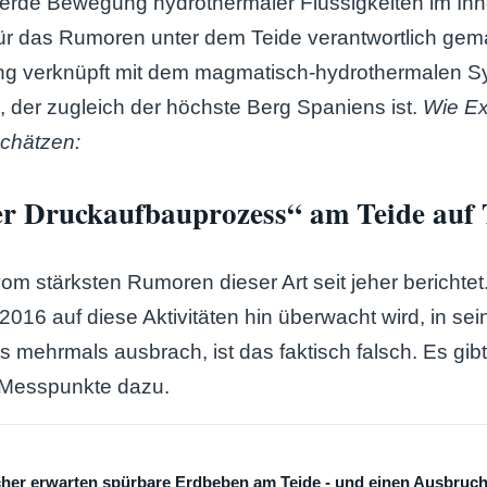
werde Bewegung hydrothermaler Flüssigkeiten im In
für das Rumoren unter dem Teide verantwortlich gem
ng verknüpft mit dem magmatisch-hydrothermalen S
, der zugleich der höchste Berg Spaniens ist.
Wie Ex
chätzen:
er Druckaufbauprozess“ am Teide auf 
om stärksten Rumoren dieser Art seit jeher berichte
 2016 auf diese Aktivitäten hin überwacht wird, in se
ts mehrmals ausbrach, ist das faktisch falsch. Es gibt
 Messpunkte dazu.
cher erwarten spürbare Erdbeben am Teide - und einen Ausbruc