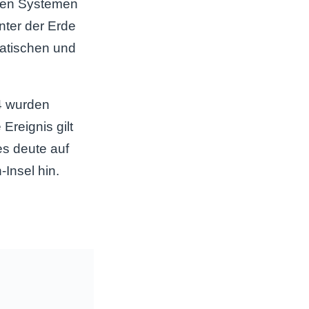
hen Systemen
unter der Erde
matischen und
4 wurden
reignis gilt
es deute auf
Insel hin.