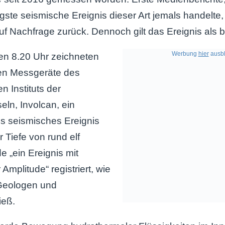
gste seismische Ereignis dieser Art jemals handelte
f Nachfrage zurück. Dennoch gilt das Ereignis als 
Werbung
hier
ausbl
en 8.20 Uhr zeichneten
hen Messgeräte des
n Instituts der
eln, Involcan, ein
s seismisches Ereignis
r Tiefe von rund elf
e „ein Ereignis mit
mplitude“ registriert, wie
 Geologen und
ieß.