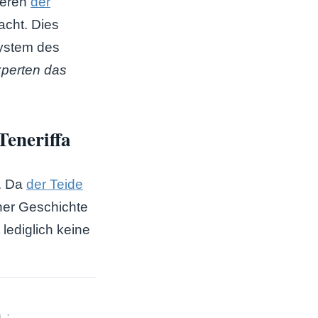
neren
der
acht. Dies
ystem des
perten das
Teneriffa
t. Da
der Teide
iner Geschichte
 lediglich keine
h