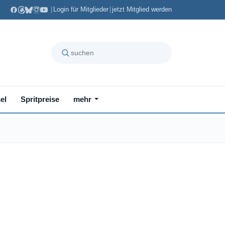
|
Login für Mitglieder
|
jetzt Mitglied werden
el
Spritpreise
mehr