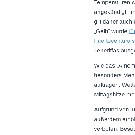
Temperaturen 
angekündigt. Im
gilt daher auch
„Gelb“ wurde
fü
Fuerteventura 
Teneriffas aus
Wie das „Amemet
besonders Mens
auftragen. Wet
Mittagshitze me
Aufgrund von Tr
außerdem erhöh
verboten. Besu