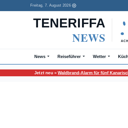
Freitag, 7. August 2026
News
Reiseführer
Wetter
Küc
Jetzt neu »
Waldbrand-Alarm für fünf Kanarisc
Sie sind hier:
Teneriffa News
/
Aktuelles
/
Kanaren News
/