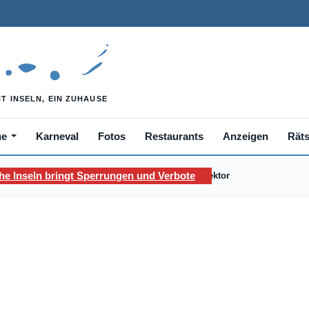
he
Karneval
Fotos
Restaurants
Anzeigen
Räts
he Inseln bringt Sperrungen und Verbote
Sattes Umsatzplus für kanarischen Tourismus-Sektor