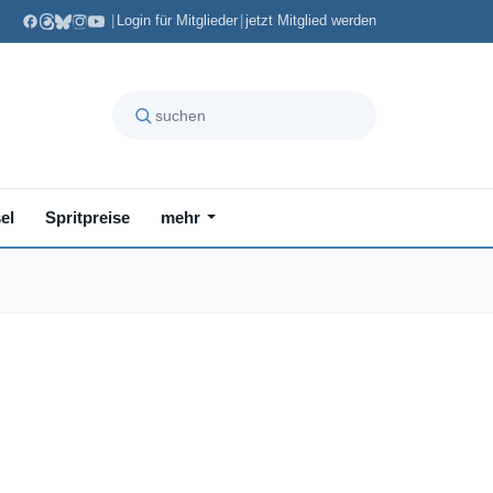
|
Login für Mitglieder
|
jetzt Mitglied werden
el
Spritpreise
mehr