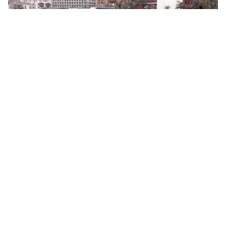
Dogo Canario: Kraftprotz, gutmütiger Begleiter und
Wachhund