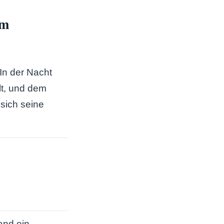
um
In der Nacht
lt, und dem
 sich seine
and ein