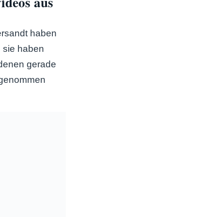
videos aus
versandt haben
n, sie haben
 denen gerade
eggenommen