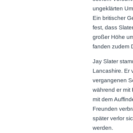
ungeklärten Um
Ein britischer G
fest, dass Slat
großer Höhe um
fanden zudem D
Jay Slater stam
Lancashire. Er
vergangenen So
während er mit 
mit dem Auffind
Freunden verbra
später verlor si
werden.