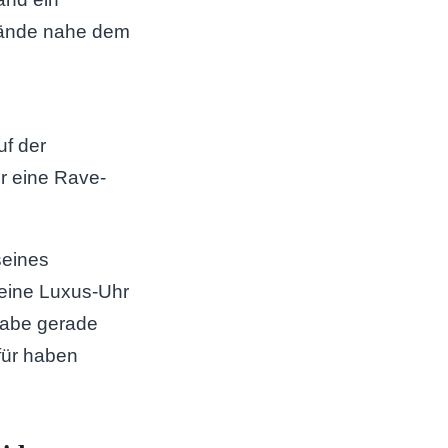
lände nahe dem
f der
r eine Rave-
seines
 eine Luxus-Uhr
 habe gerade
für haben