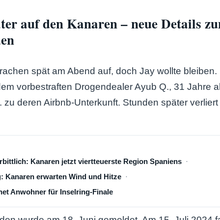
ater auf den Kanaren – neue Details z
den
achen spät am Abend auf, doch Jay wollte bleiben. 
 dem vorbestraften Drogendealer Ayub Q., 31 Jahre a
. zu deren Airbnb-Unterkunft. Stunden später verliert
rbittlich: Kanaren jetzt viertteuerste Region Spaniens
: Kanaren erwarten Wind und Hitze
net Anwohner für Inselring-Finale
en wurde am 18. Juni gemeldet. Am 15. Juli 2024 f