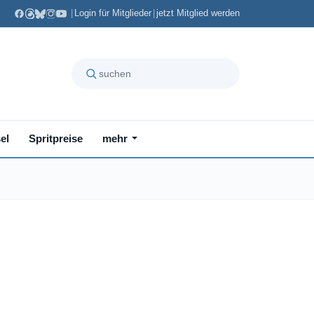
|
Login für Mitglieder
|
jetzt Mitglied werden
el
Spritpreise
mehr