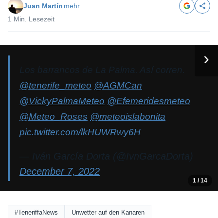
Juan Martín
mehr
1 Min. Lesezeit
Los barrancos de La Palma. Así corren.
@tenerife_meteo
@AGMCan
@VickyPalmaMeteo
@Efemeridesmeteo
@Meteo_Roses
@meteoislabonita
pic.twitter.com/lkHUWRwy6H
— Iván García Dorta (@IvnGarcaDorta)
December 7, 2022
1
/ 14
#TeneriffaNews
Unwetter auf den Kanaren