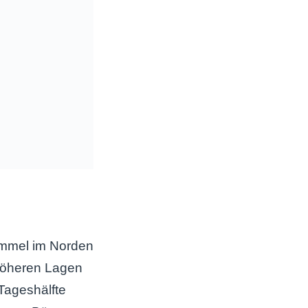
immel im Norden
n höheren Lagen
Tageshälfte