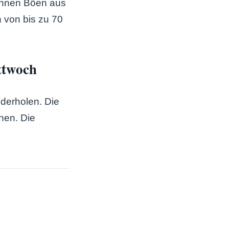
önnen Böen aus
 von bis zu 70
ttwoch
derholen. Die
ehen. Die