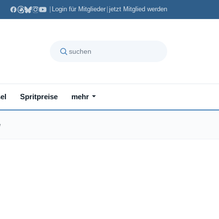
|
Login für Mitglieder
|
jetzt Mitglied werden
el
Spritpreise
mehr
e