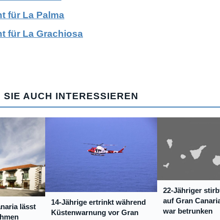
ht für La Palma
ht für La Grachiosa
 SIE AUCH INTERESSIEREN
22-Jähriger stirb
auf Gran Canaria
14-Jährige ertrinkt während
naria lässt
war betrunken
Küstenwarnung vor Gran
ehmen