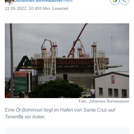
Johannes Bornewasser
mehr
22.05.2022, 10:49
3 Min. Lesezeit
Foto: Johannes Bornewasser
Eine Öl-Bohrinsel liegt im Hafen von Santa Cruz auf
Teneriffa vor Anker.