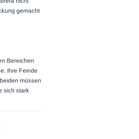
brera nicht
eckung gemacht
den Bereichen
e. Ihre Feinde
r beiden müssen
 sich stark
h