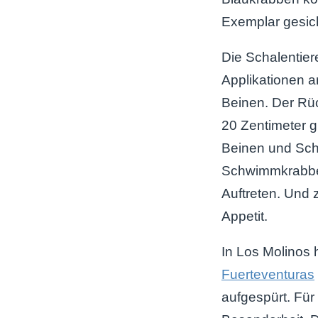
Exemplar gesich
Die Schalentie
Applikationen 
Beinen. Der Rü
20 Zentimeter 
Beinen und Sche
Schwimmkrabbe
Auftreten. Und
Appetit.
In Los Molinos 
Fuerteventuras
aufgespürt. Für