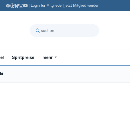
|
Login für Mitglieder
|
jetzt Mitglied werden
el
Spritpreise
mehr
kt