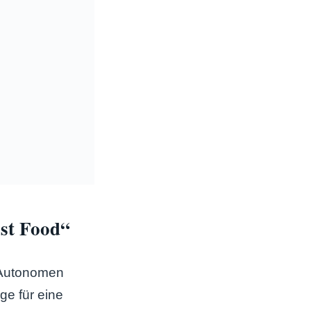
ast Food“
r Autonomen
ge für eine