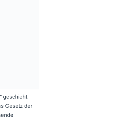
 geschieht,
ins Gesetz der
chende