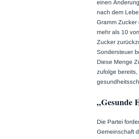
einen Änderung
nach dem Lebens
Gramm Zucker e
mehr als 10 von
Zucker zurückzu
Sondersteuer be
Diese Menge Zu
zufolge bereits
gesundheitsschä
„Gesunde Er
Die Partei ford
Gemeinschaft de