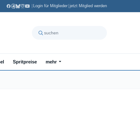
|
Login für Mitglieder
|
jetzt Mitglied werden
el
Spritpreise
mehr