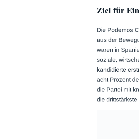
Ziel für E
Die Podemos Can
aus der Bewegu
waren in Spani
soziale, wirtsc
kandidierte ers
acht Prozent d
die Partei mit 
die drittstärkst