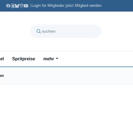
|
Login für Mitglieder
|
jetzt Mitglied werden
el
Spritpreise
mehr
ren