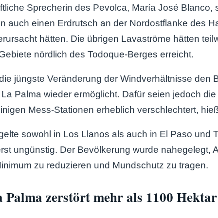
tliche Sprecherin des Pevolca, María José Blanco, 
en auch einen Erdrutsch an der Nordostflanke des H
rursacht hätten. Die übrigen Lavaströme hätten teil
ebiete nördlich des Todoque-Berges erreicht.
die jüngste Veränderung der Windverhältnisse den B
La Palma wieder ermöglicht. Dafür seien jedoch di
einigen Mess-Stationen erheblich verschlechtert, hie
t gelte sowohl in Los Llanos als auch in El Paso und 
erst ungünstig. Der Bevölkerung wurde nahegelegt, Ak
 Minimum zu reduzieren und Mundschutz zu tragen.
 Palma zerstört mehr als 1100 Hektar