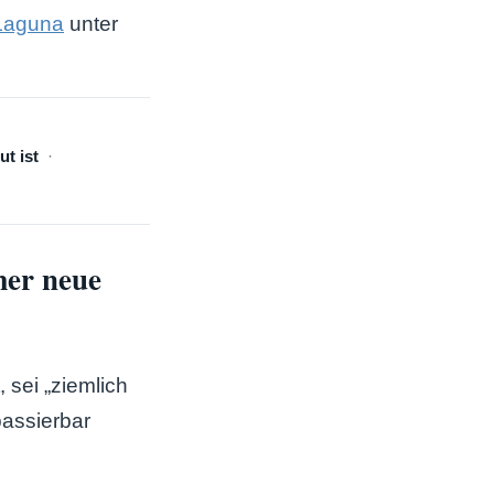
Laguna
unter
t ist
mer neue
 sei „ziemlich
passierbar