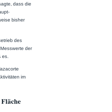
sagte, dass die
aupt-
weise bisher
etrieb des
e Messwerte der
ß es.
Tazacorte
tivitäten im
 Fläche