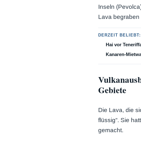
Inseln (Pevolca
Lava begraben w
DERZEIT BELIEBT:
Hai vor Teneriff
Kanaren-Mietwag
Vulkanausb
Gebiete
Die Lava, die s
flüssig“. Sie h
gemacht.