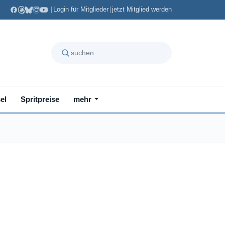
|
Login für Mitglieder
|
jetzt Mitglied werden
el
Spritpreise
mehr