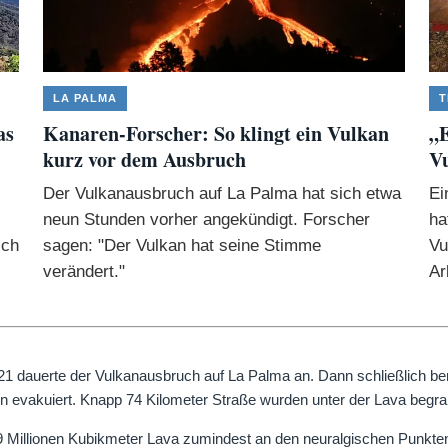
LA PALMA
T
as
Kanaren-Forscher: So klingt ein Vulkan
„
kurz vor dem Ausbruch
Vu
Der Vulkanausbruch auf La Palma hat sich etwa
Ei
neun Stunden vorher angekündigt. Forscher
ha
ich
sagen: "Der Vulkan hat seine Stimme
Vu
verändert."
Ar
 dauerte der Vulkanausbruch auf La Palma an. Dann schließlich ber
n evakuiert. Knapp 74 Kilometer Straße wurden unter der Lava begra
9 Millionen Kubikmeter Lava zumindest an den neuralgischen Punkten