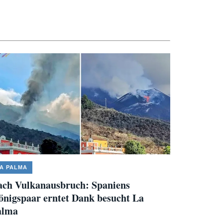
A PALMA
ch Vulkanausbruch: Spaniens
nigspaar erntet Dank besucht La
alma