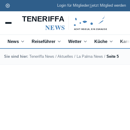
|
Login für Mitglieder
jetzt Mitglied werden
Teneriffa News App
✕
Installieren
Schneller lesen, Push zu Eilmeldungen
News
Reiseführer
Wetter
Küche
Karn
Sie sind hier:
Teneriffa News
/
Aktuelles
/
La Palma News
/
Seite 5