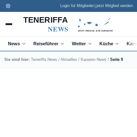
|
Login für Mitglieder
jetzt Mitglied werden
Teneriffa News App
✕
Installieren
Schneller lesen, Push zu Eilmeldungen
News
Reiseführer
Wetter
Küche
Karn
Sie sind hier:
Teneriffa News
/
Aktuelles
/
Kanaren News
/
Seite 9