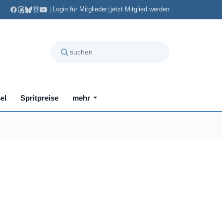
|
Login für Mitglieder
|
jetzt Mitglied werden
el
Spritpreise
mehr