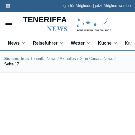
|
Login für Mitglieder
jetzt Mitglied werden
Teneriffa News App
✕
Installieren
Schneller lesen, Push zu Eilmeldungen
News
Reiseführer
Wetter
Küche
Karn
Sie sind hier:
Teneriffa News
/
Aktuelles
/
Gran Canaria News
/
Seite 17