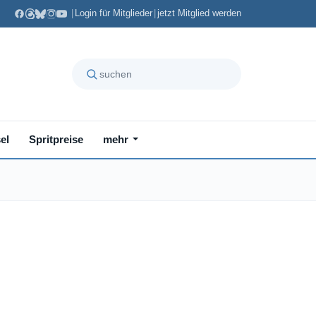
|
Login für Mitglieder
|
jetzt Mitglied werden
el
Spritpreise
mehr