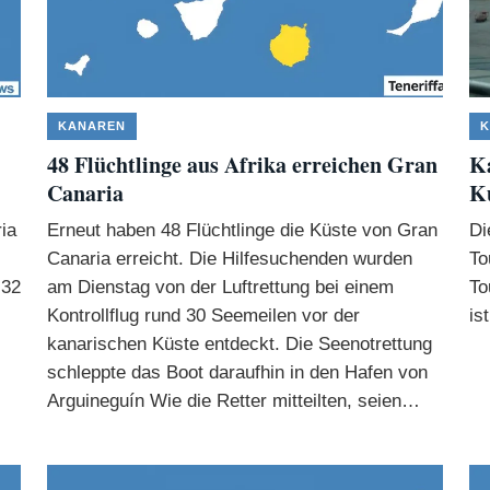
KANAREN
K
48 Flüchtlinge aus Afrika erreichen Gran
Ka
Canaria
K
ia
Erneut haben 48 Flüchtlinge die Küste von Gran
Di
Canaria erreicht. Die Hilfesuchenden wurden
To
 32
am Dienstag von der Luftrettung bei einem
To
Kontrollflug rund 30 Seemeilen vor der
is
kanarischen Küste entdeckt. Die Seenotrettung
schleppte das Boot daraufhin in den Hafen von
Arguineguín Wie die Retter mitteilten, seien…